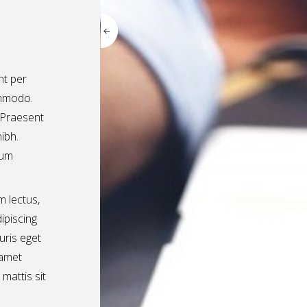
nt per
ommodo.
. Praesent
ibh.
tum
m lectus,
ipiscing
uris eget
 amet
 mattis sit