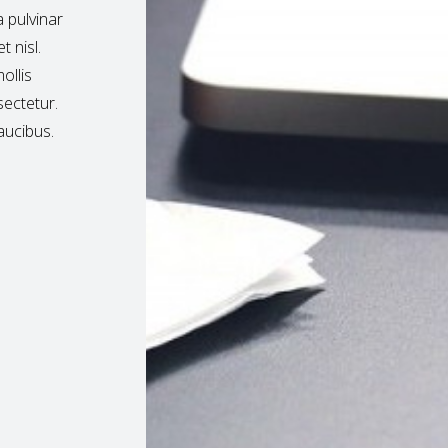
 pulvinar
t nisl.
ollis
sectetur.
aucibus.