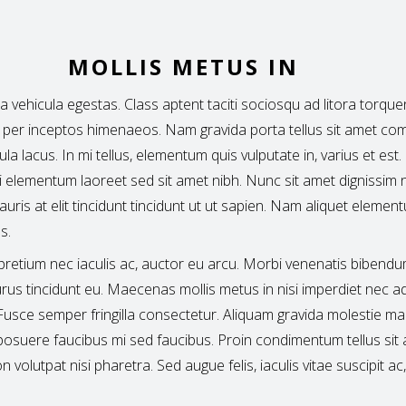
MOLLIS METUS IN
lla vehicula egestas. Class aptent taciti sociosqu ad litora torque
 per inceptos himenaeos. Nam gravida porta tellus sit amet c
ula lacus. In mi tellus, elementum quis vulputate in, varius et est
i elementum laoreet sed sit amet nibh. Nunc sit amet dignissim n
uris at elit tincidunt tincidunt ut ut sapien. Nam aliquet elemen
s.
 pretium nec iaculis ac, auctor eu arcu. Morbi venenatis bibendu
rus tincidunt eu. Maecenas mollis metus in nisi imperdiet nec ad
 Fusce semper fringilla consectetur. Aliquam gravida molestie ma
 posuere faucibus mi sed faucibus. Proin condimentum tellus sit
 volutpat nisi pharetra. Sed augue felis, iaculis vitae suscipit ac,