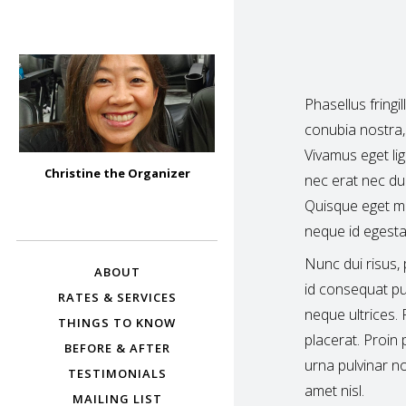
Phasellus fringi
conubia nostra,
Vivamus eget lig
CHRISTINE THE
Christine the Organizer
nec erat nec du
ORGANIZER –
Bay Area Professional Organizer
Quisque eget ma
BURLINGAME,
neque id egesta
HILLSBOROUGH,
SAN MATEO,
Nunc dui risus,
ABOUT
FOSTER CITY,
id consequat pu
BELMONT, AND
RATES & SERVICES
neque ultrices.
MORE
THINGS TO KNOW
placerat. Proin
BEFORE & AFTER
urna pulvinar non
TESTIMONIALS
amet nisl.
MAILING LIST